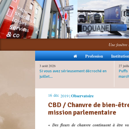
Une fenêtre 
Profession
Institutio
3 août 2026
27 juil
Si vous avez sérieusement décroché en
Puffs 
juillet…
march
16
déc
Observatoire
2019 |
CBD / Chanvre de bien-être
mission parlementaire
«
Des fleurs de chanvre continuent à être v