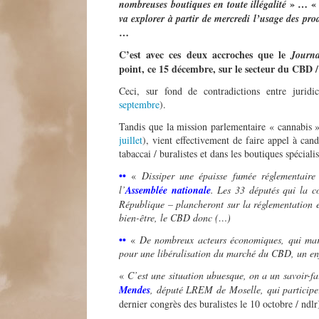
» … «
nombreuses boutiques en toute illégalité
va explorer à partir de mercredi l’usage des prod
…
C’est avec ces deux accroches que le
Journ
point, ce 15 décembre, sur le secteur du CBD /
Ceci, sur fond de contradictions entre juridi
septembre
).
Tandis que la mission parlementaire « cannabis 
juillet
), vient effectivement de faire appel à can
tabaccai / buralistes et dans les boutiques spéciali
••
«
Dissiper une épaisse fumée réglementaire
l’
Assemblée nationale
. Les 33 députés qui la 
République – plancheront sur la réglementation et
bien-être, le CBD donc (…)
••
«
De nombreux acteurs économiques, qui mart
pour une libéralisation du marché du CBD, un enj
«
C’est une situation ubuesque, on a un savoir-fai
Mendes
, député LREM de Moselle, qui participe
dernier congrès des buralistes le 10 octobre / ndlr