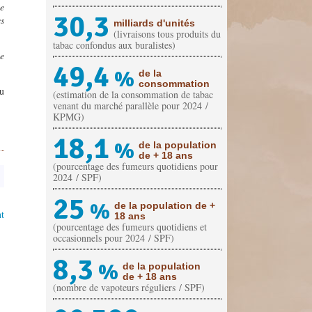
le
30,3
es
milliards d'unités
(livraisons tous produits du
tabac confondus aux buralistes)
he
49,4
%
de la
consommation
du
(estimation de la consommation de tabac
venant du marché parallèle pour 2024 /
KPMG)
18,1
%
de la population
de + 18 ans
(pourcentage des fumeurs quotidiens pour
2024 / SPF)
25
%
de la population de +
t
18 ans
(pourcentage des fumeurs quotidiens et
occasionnels pour 2024 / SPF)
8,3
%
de la population
de + 18 ans
(nombre de vapoteurs réguliers / SPF)