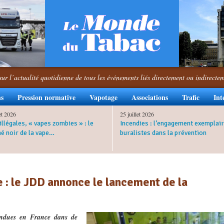
sur l’actualité quotidienne de tous les événements liés directement ou indirecte
ns
Pression normative
Vapotage
Associations
Trafic
Int
let 2026
25 juillet 2026
illégales, « vapes zombies » : le
Incendies : l’engagement exemplair
é noir de la vape…
buralistes dans la prévention
 : le JDD annonce le lancement de la
endues en France dans de