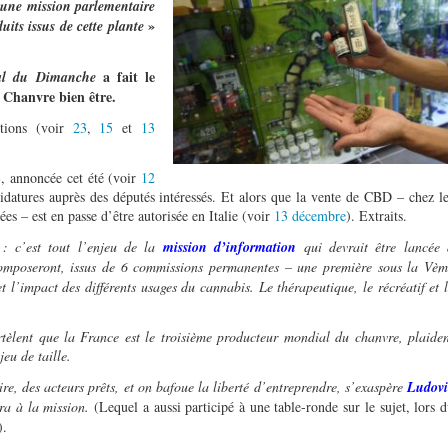
une mission parlementaire
»
uits issus de cette plante
a fait le
al du Dimanche
 Chanvre bien être.
ctions (voir
23
,
15
et
13
», annoncée cet été (voir
12
didatures auprès des députés intéressés. Et alors que la vente de CBD – chez l
sées – est en passe d’être autorisée en Italie (voir
13 décembre
). Extraits.
 : c’est tout l’enjeu de la
mission d’information
qui devrait être lancée 
composeront, issus de 6 commissions permanentes – une première sous la Vèm
 l’impact des différents usages du cannabis. Le thérapeutique, le récréatif et 
èlent que la France est le troisième producteur mondial du chanvre, plaiden
eu de taille.
re, des acteurs prêts, et on bafoue la liberté d’entreprendre, s’exaspère
Ludovi
ra à la mission.
(Lequel a aussi participé à une table-ronde sur le sujet, lors 
).