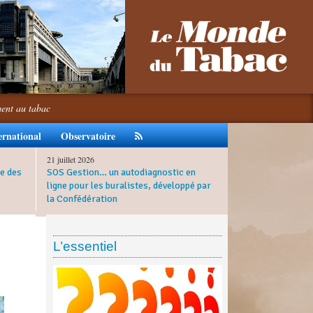
ment au tabac
ernational
Observatoire
21 juillet 2026
e des
SOS Gestion… un autodiagnostic en
ligne pour les buralistes, développé par
la Confédération
L’essentiel