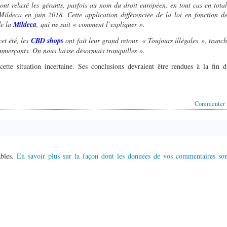
 ont relaxé les gérants, parfois au nom du droit européen, en tout cas en tota
Mildeca en juin 2018. Cette application différenciée de la loi en fonction d
de la
Mildeca
, qui ne sait « comment l’expliquer ».
et été, les
CBD shops
ont fait leur grand retour. « Toujours illégales », tranc
mmerçants. On nous laisse désormais tranquilles ».
cette situation incertaine. Ses conclusions devraient être rendues à la fin 
Commenter
ables.
En savoir plus sur la façon dont les données de vos commentaires son