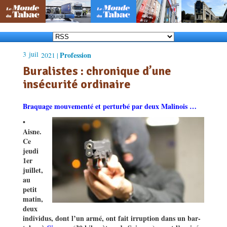
3
juil
Profession
2021 |
Buralistes : chronique d’une
insécurité ordinaire
Braquage mouvementé et perturbé par deux Malinois …
•
Aisne.
Ce
jeudi
1er
juillet,
au
petit
matin,
deux
individus, dont l’un armé, ont fait irruption dans un bar-