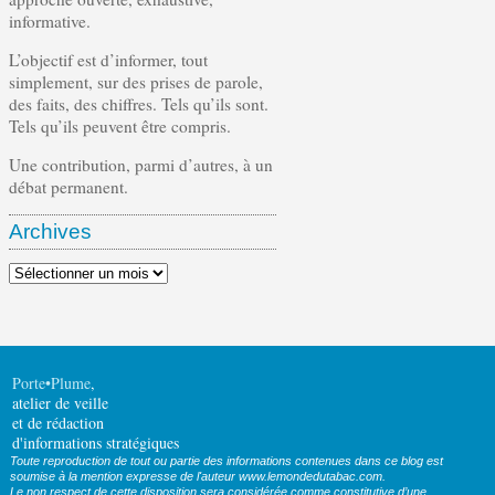
informative.
L’objectif est d’informer, tout
simplement, sur des prises de parole,
des faits, des chiffres. Tels qu’ils sont.
Tels qu’ils peuvent être compris.
Une contribution, parmi d’autres, à un
débat permanent.
Archives
Archives
Porte•Plume
,
atelier de veille
et de rédaction
d'informations stratégiques
Toute reproduction de tout ou partie des informations contenues dans ce blog est
soumise à la mention expresse de l'auteur www.lemondedutabac.com.
Le non respect de cette disposition sera considérée comme constitutive d’une