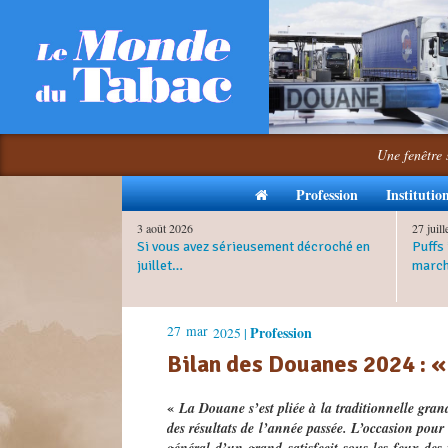
Une fenêtre 
Profession
Institutio
3 août 2026
27 juil
Si vous avez sérieusement décroché en
Puffs 
juillet…
march
27
mar
Profession
2025 |
Bilan des Douanes 2024 : «
«
La Douane s
’
est pliée à la traditionnelle gra
des résultats de l
’
année passée. L
’
occasion pour 