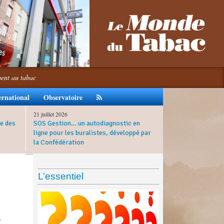
ment au tabac
ernational
Observatoire
21 juillet 2026
e des
SOS Gestion… un autodiagnostic en
ligne pour les buralistes, développé par
la Confédération
L’essentiel