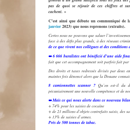
géné
ral d
’
un grand satisfecit sous les feux des 
pas de quoi se réjouir de ces chiffres et su
»
cachent.
C’est ainsi que débute un communiqué de 
janvier
2023) que nous reprenons (extraits).
Certes nous ne pouvons que saluer l’investissement
face à des défis plus grands, à des réseaux crimi
de ce que vivent nos coll
è
gues et des conditions 
•• 6 666 buralistes ont bénéficié d
’
une aide fina
fait que cet accompagnement soit parfois fait par
Des droits et taxes redressés divisés par deux e
maintes fois dénoncé alors que la Douane connais
8 camionnettes scanner ?
Qu’en est-il du d
pécuniairement une nouvelle compétence et de nou
•• Mais ce qui nous alerte dans ce nouveau bilan
+ 74% pour les saisies de cocaïne
+ de 21 millions d’objets contrefaits saisis, des s
+ 13% de saisies d’armes.
Pr
è
s de 500 tonnes de tabac.