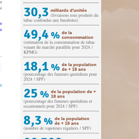
nt
30,3
si
milliards d'unités
(livraisons tous produits du
tabac confondus aux buralistes)
s
49,4
s
%
de la
consommation
(estimation de la consommation de tabac
venant du marché parallèle pour 2024 /
KPMG)
18,1
%
de la population
de + 18 ans
(pourcentage des fumeurs quotidiens pour
2024 / SPF)
t
25
%
de la population de +
18 ans
(pourcentage des fumeurs quotidiens et
occasionnels pour 2024 / SPF)
8,3
%
de la population
de + 18 ans
(nombre de vapoteurs réguliers / SPF)