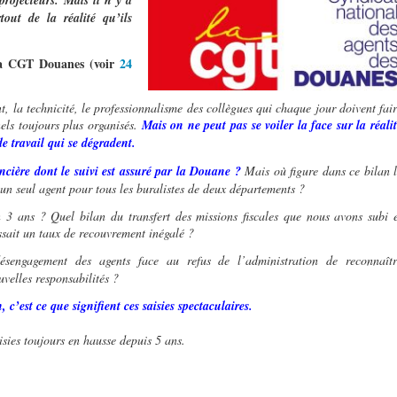
projecteurs. Mais il n
’
y a
rtout de la réalité
qu
’
ils
la CGT Douanes (voir
24
, la technicité, le professionnalisme des collègues qui chaque jour doivent fai
nels toujours plus organisés.
Mais on ne peut pas se voiler la face sur la réali
de travail qui se dégradent.
nci
è
re dont le suivi est assuré par la Douane
?
Mais où figure dans ce bilan 
 un seul agent pour tous les buralistes de deux départements ?
n 3 ans ? Quel bilan du transfert des missions fiscales que nous avons subi 
sait un taux de recouvrement inégalé ?
ésengagement des agents face au refus de l’administration de reconnaîtr
velles responsabilités ?
, c
’
est ce que signifient ces saisies spectaculaires.
aisies toujours en hausse depuis 5 ans.