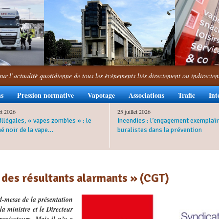
sur l’actualité quotidienne de tous les événements liés directement ou indirecte
ns
Pression normative
Vapotage
Associations
Trafic
Int
let 2026
25 juillet 2026
illégales, « vapes zombies » : le
Incendies : l’engagement exemplair
é noir de la vape…
buralistes dans la prévention
 des résultants alarmants » (CGT)
nd-messe de la présentation
la ministre et le Directeur