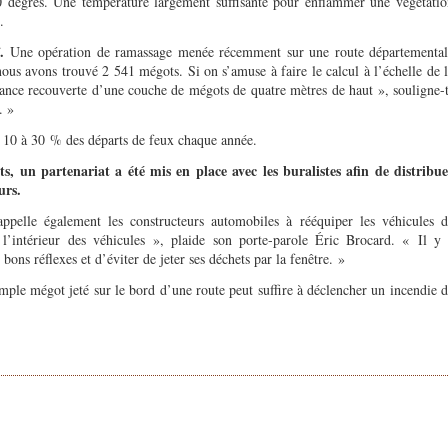
0 degrés. Une température largement suffisante pour enflammer une végétatio
.
.
Une opération de ramassage menée récemment sur une route départemental
ous avons trouvé 2 541 mégots. Si on s’amuse à faire le calcul à l’échelle de 
rance recouverte d’une couche de mégots de quatre mètres de haut », souligne-
. »
e 10 à 30 % des départs de feux chaque année.
s, un partenariat a été mis en place avec les buralistes afin de distribue
urs.
ppelle également les constructeurs automobiles à rééquiper les véhicules d
 l’intérieur des véhicules », plaide son porte-parole Éric Brocard. « Il y 
bons réflexes et d’éviter de jeter ses déchets par la fenêtre. »
imple mégot jeté sur le bord d’une route peut suffire à déclencher un incendie 