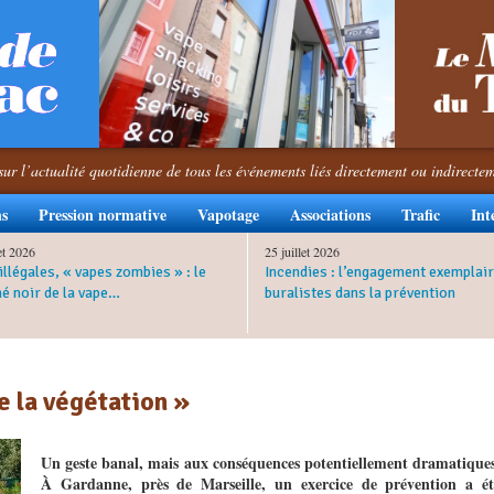
sur l’actualité quotidienne de tous les événements liés directement ou indirecte
ns
Pression normative
Vapotage
Associations
Trafic
Int
let 2026
25 juillet 2026
illégales, « vapes zombies » : le
Incendies : l’engagement exemplair
é noir de la vape…
buralistes dans la prévention
 la végétation »
Un geste banal, mais aux conséquences potentiellement dramatiques
À Gardanne, près de Marseille, un exercice de prévention a ét