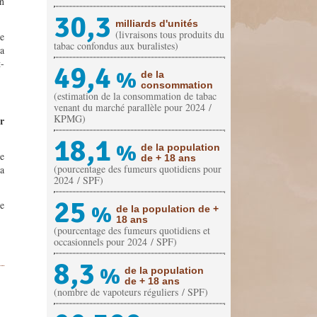
n
30,3
milliards d'unités
(livraisons tous produits du
e
tabac confondus aux buralistes)
la
t-
49,4
%
de la
consommation
(estimation de la consommation de tabac
venant du marché parallèle pour 2024 /
KPMG)
r
18,1
%
de la population
e
de + 18 ans
(pourcentage des fumeurs quotidiens pour
a
2024 / SPF)
25
de
%
de la population de +
18 ans
(pourcentage des fumeurs quotidiens et
occasionnels pour 2024 / SPF)
8,3
%
de la population
de + 18 ans
(nombre de vapoteurs réguliers / SPF)