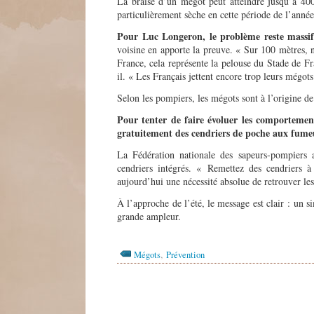
La braise d’un mégot peut atteindre jusqu’à 40
particulièrement sèche en cette période de l’année
Pour Luc Longeron, le problème reste massif
voisine en apporte la preuve. « Sur 100 mètres, n
France, cela représente la pelouse du Stade de F
il. « Les Français jettent encore trop leurs mégots
Selon les pompiers, les mégots sont à l’origine d
Pour tenter de faire évoluer les comportement
gratuitement des cendriers de poche aux fume
La Fédération nationale des sapeurs-pompiers a
cendriers intégrés. « Remettez des cendriers à
aujourd’hui une nécessité absolue de retrouver les 
À l’approche de l’été, le message est clair : un s
grande ampleur.
,
Mégots
Prévention