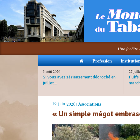
Une fenêtre 
Profession
Institutio
3 août 2026
27 juil
Si vous avez sérieusement décroché en
Puffs 
juillet…
march
19
juin
Associations
2026 |
« Un simple mégot embrase