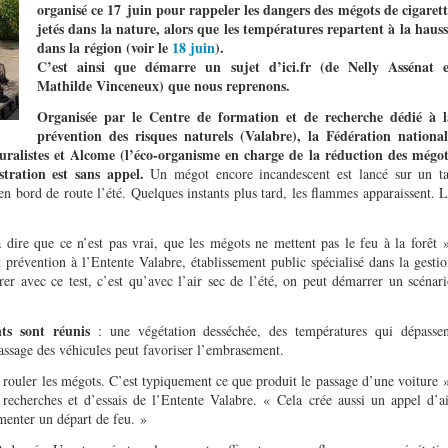
organisé ce 17 juin pour rappeler les dangers des mégots de cigarett
jetés dans la nature, alors que les températures repartent à la haus
dans la région (voir le
18 juin
).
C’est ainsi que démarre un sujet d’ici.fr (de Nelly Assénat e
Mathilde Vinceneux) que nous reprenons.
Organisée par le Centre de formation et de recherche dédié à l
prévention des risques naturels (Valabre), la Fédération national
uralistes et Alcome (l’éco-organisme en charge de la réduction des mégot
tration est sans appel.
Un mégot encore incandescent est lancé sur un ta
n bord de route l’été. Quelques instants plus tard, les flammes apparaissent. 
dire que ce n’est pas vrai, que les mégots ne mettent pas le feu à la forêt 
prévention à l’Entente Valabre, établissement public spécialisé dans la gesti
er avec ce test, c’est qu’avec l’air sec de l’été, on peut démarrer un scénar
nts sont réunis
: une végétation desséchée, des températures qui dépassen
assage des véhicules peut favoriser l’embrasement.
 rouler les mégots. C’est typiquement ce que produit le passage d’une voiture 
echerches et d’essais de l’Entente Valabre. « Cela crée aussi un appel d’a
imenter un départ de feu. »