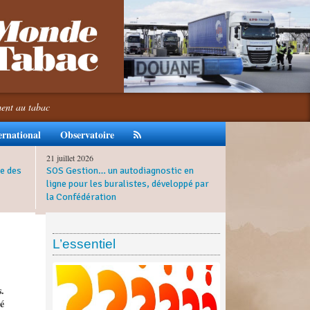
ment au tabac
ernational
Observatoire
21 juillet 2026
e des
SOS Gestion… un autodiagnostic en
ligne pour les buralistes, développé par
la Confédération
L’essentiel
.
é