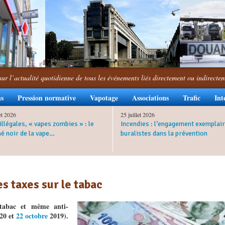
sur l’actualité quotidienne de tous les événements liés directement ou indirecte
ns
Pression normative
Vapotage
Associations
Trafic
Int
let 2026
25 juillet 2026
illégales, « vapes zombies » : le
Incendies : l’engagement exemplair
é noir de la vape…
buralistes dans la prévention
es taxes sur le tabac
-tabac et même anti-
20 et
22 octobre
2019).