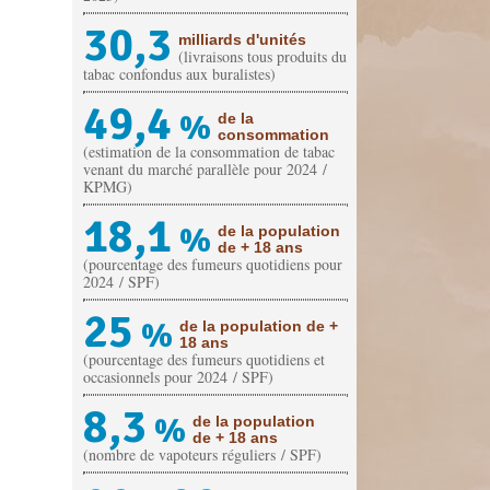
30,3
milliards d'unités
(livraisons tous produits du
tabac confondus aux buralistes)
49,4
%
de la
consommation
(estimation de la consommation de tabac
venant du marché parallèle pour 2024 /
KPMG)
18,1
%
de la population
de + 18 ans
(pourcentage des fumeurs quotidiens pour
2024 / SPF)
25
%
de la population de +
18 ans
(pourcentage des fumeurs quotidiens et
occasionnels pour 2024 / SPF)
8,3
%
de la population
de + 18 ans
(nombre de vapoteurs réguliers / SPF)