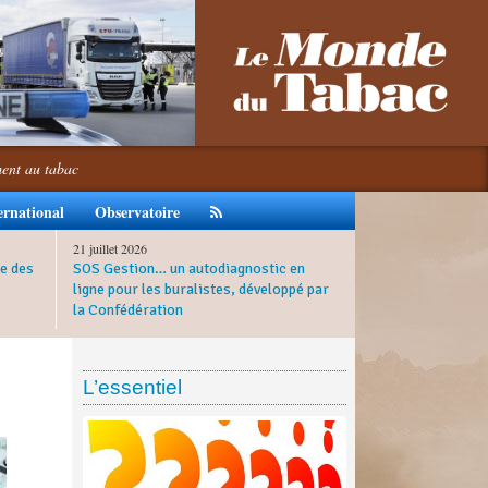
ment au tabac
ernational
Observatoire
21 juillet 2026
e des
SOS Gestion… un autodiagnostic en
ligne pour les buralistes, développé par
la Confédération
L’essentiel