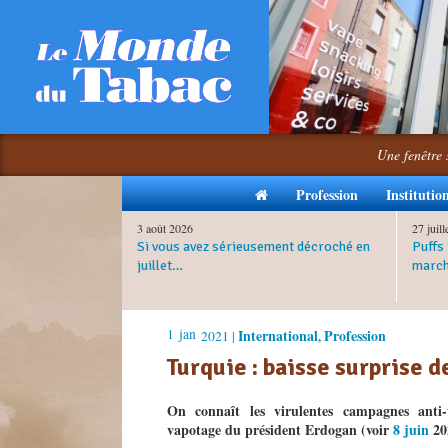
Une fenêtre 
Profession
Institutio
3 août 2026
27 juil
Si vous avez sérieusement décroché en
Puffs 
juillet…
march
1
jan
International
Profession
2021 |
,
Turquie : baisse surprise d
On connaît les virulentes campagnes anti
vapotage du président Erdogan (voir
8 juin
20