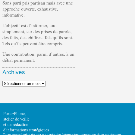
Sans parti pris partisan mais avec une
approche ouverte, exhaustive,
informative.
L’objectif est d’informer, tout
simplement, sur des prises de parole,
des faits, des chiffres. Tels qu’ils sont.
Tels qu’ils peuvent être compris.
Une contribution, parmi d’autres, à un
débat permanent.
Archives
Archives
Porte•Plume
,
atelier de veille
et de rédaction
d'informations stratégiques
Toute reproduction de tout ou partie des informations contenues dans ce blog est