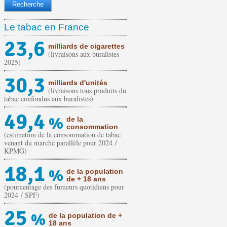
Le tabac en France
23,6
milliards de cigarettes
(livraisons aux buralistes
2025)
30,3
milliards d'unités
(livraisons tous produits du
tabac confondus aux buralistes)
49,4
%
de la
consommation
(estimation de la consommation de tabac
venant du marché parallèle pour 2024 /
KPMG)
18,1
%
de la population
de + 18 ans
(pourcentage des fumeurs quotidiens pour
2024 / SPF)
25
%
de la population de +
18 ans