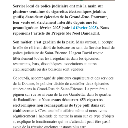
Service local de police judiciaire ont mis la main sur
plusieurs centaines de cigarettes électroniques jetables
(puffs) dans deux épiceries de la Grand-Rue. Pourtant,
leur vente est strictement interdite depuis une loi
promulguée en février 2025 (voir
14 février 2025
). Nous
reprenons l’article du Progrès (de Noël Dandachi).
Son métier, c’est gardien de la paix.
Mais surtout, il occupe
le rôle de référent débit de boissons au sein du Service local de
police judiciaire de Saint-Étienne. L’agent David traque
littéralement toutes les irrégularités dans les épiceries,
restaurants, bars, discothèques, associations et autres
établissements où des boissons sont vendues.
Ce jour-là, accompagné de plusieurs enquêteurs et des services
de la Douane, le policier décide de contrôler deux épiceries
situées dans la Grand-Rue de Saint-Étienne. La première a
pignon sur rue au niveau de la rue Gambetta, dans le quartier
« Nous avons découvert 653 cigarettes
de Badouillère.
électroniques non rechargeables de type puff dans cet
établissement.
C’est une belle affaire même si nous avons
régulièrement l’habitude de mettre la main sur ce type d’objets
», explique le fonctionnaire qui ne s’attendait peut-être pas à
avoir de la réussite quelques instants plus tard.