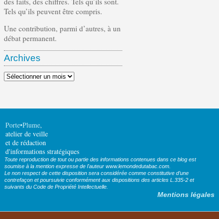
des faits, des chiffres. Tels qu’ils sont.
Tels qu’ils peuvent être compris.
Une contribution, parmi d’autres, à un
débat permanent.
Archives
Archives
Porte•Plume
,
atelier de veille
et de rédaction
d'informations stratégiques
Toute reproduction de tout ou partie des informations contenues dans ce blog est
soumise à la mention expresse de l'auteur www.lemondedutabac.com.
Le non respect de cette disposition sera considérée comme constitutive d’une
contrefaçon et poursuivie conformément aux dispositions des articles L.335-2 et
suivants du Code de Propriété Intellectuelle.
Mentions légales