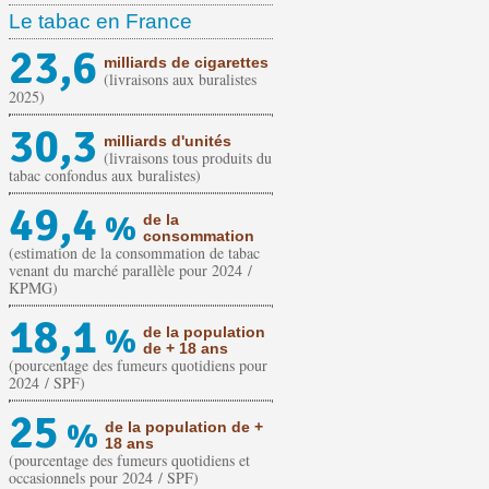
Le tabac en France
23,6
milliards de cigarettes
(livraisons aux buralistes
2025)
30,3
milliards d'unités
(livraisons tous produits du
tabac confondus aux buralistes)
49,4
%
de la
consommation
(estimation de la consommation de tabac
venant du marché parallèle pour 2024 /
KPMG)
18,1
%
de la population
de + 18 ans
(pourcentage des fumeurs quotidiens pour
2024 / SPF)
25
%
de la population de +
18 ans
(pourcentage des fumeurs quotidiens et
occasionnels pour 2024 / SPF)