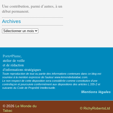
Une contribution, parmi d’autres, à un
débat permanent.
Archives
Archives
Porte•Plume
,
atelier de veille
et de rédaction
d'informations stratégiques
Toute reproduction de tout ou partie des informations contenues dans ce blog est
soumise à la mention expresse de l'auteur www.lemondedutabac.com.
Le non respect de cette disposition sera considérée comme constitutive d’une
contrefaçon et poursuivie conformément aux dispositions des articles L.335-2 et
suivants du Code de Propriété Intellectuelle.
Mentions légales
© 2026
Le Monde du
© RichyRobertsLtd
Tabac