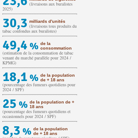
23,6
(livraisons aux buralistes
2025)
30,3
milliards d'unités
(livraisons tous produits du
tabac confondus aux buralistes)
49,4
%
de la
consommation
(estimation de la consommation de tabac
venant du marché parallèle pour 2024 /
KPMG)
18,1
%
de la population
de + 18 ans
(pourcentage des fumeurs quotidiens pour
2024 / SPF)
25
%
de la population de +
18 ans
(pourcentage des fumeurs quotidiens et
occasionnels pour 2024 / SPF)
8,3
%
de la population
de + 18 ans