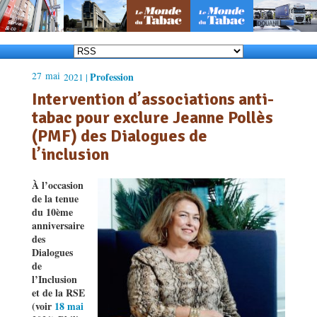
27
mai
Profession
2021 |
Intervention d’associations anti-
tabac pour exclure Jeanne Pollès
(PMF) des Dialogues de
l’inclusion
À l’occasion
de la tenue
du 10ème
anniversaire
des
Dialogues
de
l’Inclusion
et de la RSE
(voir
18 mai