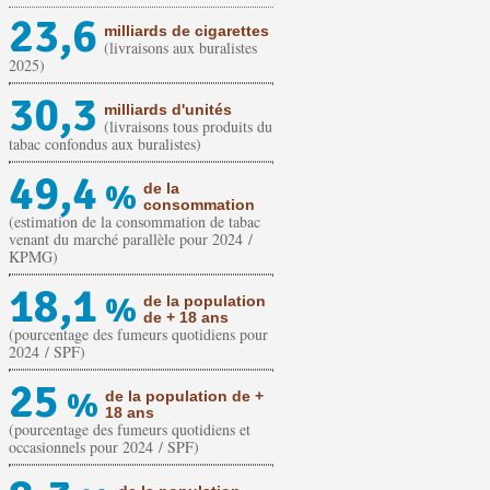
23,6
milliards de cigarettes
(livraisons aux buralistes
2025)
30,3
milliards d'unités
(livraisons tous produits du
tabac confondus aux buralistes)
49,4
%
de la
consommation
(estimation de la consommation de tabac
venant du marché parallèle pour 2024 /
KPMG)
18,1
%
de la population
de + 18 ans
(pourcentage des fumeurs quotidiens pour
2024 / SPF)
25
%
de la population de +
18 ans
(pourcentage des fumeurs quotidiens et
occasionnels pour 2024 / SPF)