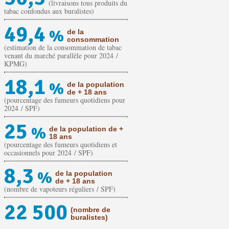
(livraisons tous produits du
tabac confondus aux buralistes)
49,4
%
de la
consommation
(estimation de la consommation de tabac
venant du marché parallèle pour 2024 /
KPMG)
18,1
%
de la population
de + 18 ans
(pourcentage des fumeurs quotidiens pour
2024 / SPF)
25
%
de la population de +
18 ans
(pourcentage des fumeurs quotidiens et
occasionnels pour 2024 / SPF)
8,3
%
de la population
de + 18 ans
(nombre de vapoteurs réguliers / SPF)
22 500
(nombre de
buralistes)