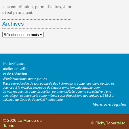
Une contribution, parmi d’autres, à un
débat permanent.
Archives
Archives
Porte•Plume
,
atelier de veille
et de rédaction
d'informations stratégiques
Toute reproduction de tout ou partie des informations contenues dans ce blog est
soumise à la mention expresse de l'auteur www.lemondedutabac.com.
Le non respect de cette disposition sera considérée comme constitutive d’une
contrefaçon et poursuivie conformément aux dispositions des articles L.335-2 et
suivants du Code de Propriété Intellectuelle.
Mentions légales
© 2026
Le Monde du
© RichyRobertsLtd
Tabac