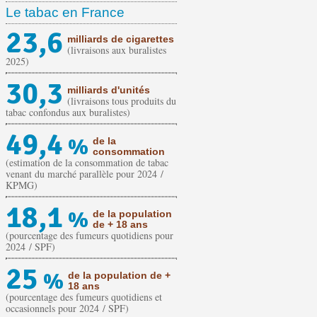
Le tabac en France
23,6
milliards de cigarettes
(livraisons aux buralistes
2025)
30,3
milliards d'unités
(livraisons tous produits du
tabac confondus aux buralistes)
49,4
%
de la
consommation
(estimation de la consommation de tabac
venant du marché parallèle pour 2024 /
KPMG)
18,1
%
de la population
de + 18 ans
(pourcentage des fumeurs quotidiens pour
2024 / SPF)
25
%
de la population de +
18 ans
(pourcentage des fumeurs quotidiens et
occasionnels pour 2024 / SPF)