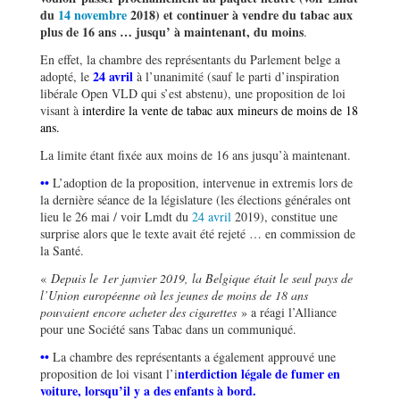
du
14 novembre
2018) et continuer à vendre du tabac aux
plus de 16 ans … jusqu’ à maintenant, du moins
.
En effet, la chambre des représentants du Parlement belge a
24 avril
adopté, le
à l’unanimité (sauf le parti d’inspiration
libérale Open VLD qui s’est abstenu), une proposition de loi
visant à
interdire la vente de tabac aux mineurs de moins de 18
ans.
La limite étant fixée aux moins de 16 ans jusqu’à maintenant.
••
L’adoption de la proposition, intervenue in extremis lors de
la dernière séance de la législature (les élections générales ont
lieu le 26 mai / voir Lmdt du
24 avril
2019), constitue une
surprise alors que le texte avait été rejeté … en commission de
la Santé.
«
Depuis le 1er janvier 2019, la Belgique était le seul pays de
l’Union européenne où les jeunes de moins de 18 ans
pouvaient encore acheter des cigarettes
» a réagi l’Alliance
pour une Société sans Tabac dans un communiqué.
••
La chambre des représentants a également approuvé une
nterdiction légale de fumer en
proposition de loi visant l’i
voiture, lorsqu’il y a des enfants à bord.