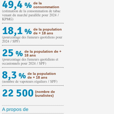
49,4
%
de la
consommation
(estimation de la consommation de tabac
venant du marché parallèle pour 2024 /
KPMG)
18,1
%
de la population
de + 18 ans
(pourcentage des fumeurs quotidiens pour
2024 / SPF)
25
%
de la population de +
18 ans
(pourcentage des fumeurs quotidiens et
occasionnels pour 2024 / SPF)
8,3
%
de la population
de + 18 ans
(nombre de vapoteurs réguliers / SPF)
22 500
(nombre de
buralistes)
A propos de