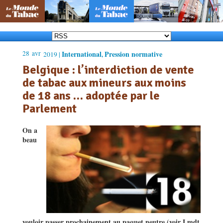
28
avr
International
Pression normative
2019 |
,
Belgique : l’interdiction de vente
de tabac aux mineurs aux moins
de 18 ans … adoptée par le
Parlement
On a
beau
vouloir passer prochainement au paquet neutre (voir Lmdt