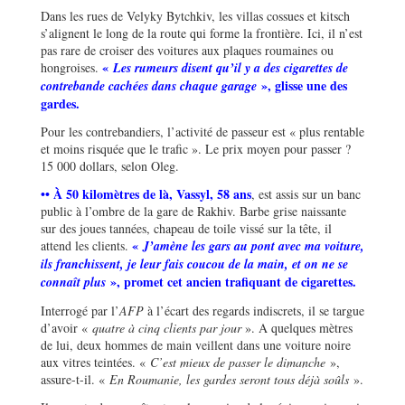
Dans les rues de Velyky Bytchkiv, les villas cossues et kitsch
s’alignent le long de la route qui forme la frontière. Ici, il n’est
pas rare de croiser des voitures aux plaques roumaines ou
«
hongroises.
Les rumeurs disent qu’il y a des cigarettes de
», glisse une des
contrebande cachées dans chaque garage
gardes.
Pour les contrebandiers, l’activité de passeur est « plus rentable
et moins risquée que le trafic ». Le prix moyen pour passer ?
15 000 dollars, selon Oleg.
•• À 50 kilomètres de là, Vassyl, 58 ans
, est assis sur un banc
public à l’ombre de la gare de Rakhiv. Barbe grise naissante
sur des joues tannées, chapeau de toile vissé sur la tête, il
«
attend les clients.
J’amène les gars au pont avec ma voiture,
ils franchissent, je leur fais coucou de la main, et on ne se
», promet cet ancien trafiquant de cigarettes.
connaît plus
Interrogé par l’
AFP
à l’écart des regards indiscrets, il se targue
d’avoir «
quatre à cinq clients par jour
». A quelques mètres
de lui, deux hommes de main veillent dans une voiture noire
aux vitres teintées. «
C’est mieux de passer le dimanche
»,
assure-t-il. «
En Roumanie, les gardes seront tous déjà soûls
».