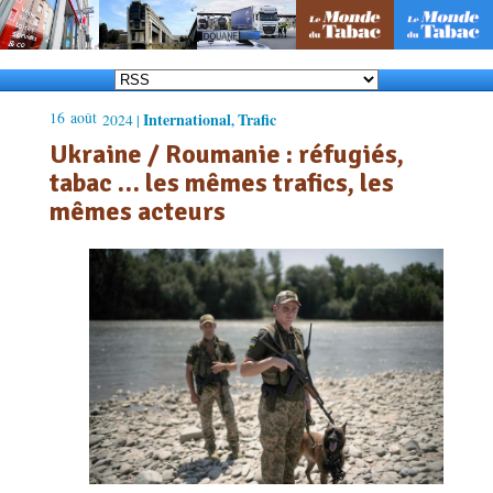
16
août
International
Trafic
2024 |
,
Ukraine / Roumanie : réfugiés,
tabac … les mêmes trafics, les
mêmes acteurs