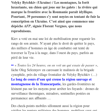
Velyky Bytchkiv (Ukraine) / Les montagnes, la forêt
luxuriante, un chien qui joue sur les galets : la rivière qui
marque la frontière avec la Roumanie paraît idyllique.
Pourtant, 39 personnes s’y sont noyées en tentant de fuir la
conscription en Ukraine.
C’est ainsi que commence une
dépêche
, signée Florent Vergnes, que nous
AFP
reproduisons.
Kiev a voté en mai une loi de mobilisation pour regarnir les
rangs de son armée. N’ayant plus le droit de quitter le pays,
des milliers d’hommes en âge de combattre ont tenté de
traverser la Tysa à la nage, dans l’ouest du pays, parfois au
péril de leur vie.
••
«
Toutes les 24 heures, on en voit un qui essaie de passer
»,
lâche Oleg Seleznyov en caressant le malinois de la brigade
cynophile, près du village frontalier de Velyky Bytchkiv (…)
Le long de cours d’eau qui creuse la région sauvage et
montagneuse de la Transcarpatie
,
les gardes-frontières ne
lésinent pas sur les moyens pour arrêter les fuyards : drones de
surveillance thermiques, miradors, sentinelles postées en
permanence aux affluents
…
Des check-points mobiles sillonnent aussi la région pour
vérifier les papiers militaires des hommes, mobiliser ceux qui