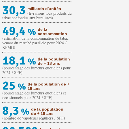
30,3
milliards d'unités
(livraisons tous produits du
tabac confondus aux buralistes)
49,4
%
de la
consommation
(estimation de la consommation de tabac
venant du marché parallèle pour 2024 /
KPMG)
18,1
%
de la population
de + 18 ans
(pourcentage des fumeurs quotidiens pour
2024 / SPF)
25
%
de la population de +
18 ans
(pourcentage des fumeurs quotidiens et
occasionnels pour 2024 / SPF)
8,3
%
de la population
de + 18 ans
(nombre de vapoteurs réguliers / SPF)