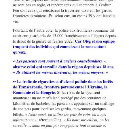
ne sont pas en règle, et repérer ceux qui cherchent à s’enfuir.
Peu sont ceux qui réussissent la traversée, assurent les gardes-
frontières ukrainiens. Et, selon eux, au moins 39 y ont laissé la
vie.
Pourtant, de l’autre côté, la police aux frontières roumaine dit
avoir enregistré près de 15 000 franchissements illégaux depuis
Car Oleg et son équipe
le début de la guerre en février 2022.
traquent des individus qui connaissent la zone autant
qu’eux.
«
»,
Les passeurs sont souvent d’anciens contrebandiers
observe celui qui travaille dans la région depuis ses 18 ans.
«
. »
Ils utilisent les mêmes itinéraires, les mêmes moyens
•• Le trafic de cigarettes et
d’alcool pullule dans les forêts
de Transcarpatie, frontière poreuse entre l’Ukraine, la
Roumanie et la Hongrie.
Si les rives de la Tysa sont
maintenant un no man’s land protégé par des centaines de
kilomètres de barbelés, les passeurs s’appuient sur un maillage
de contacts pour localiser les gardes, moyennant quelques
billets. «
Nous aussi, on utilise les gens du coin, on a nos
informateurs
», rétorque Oleg. «
Ils nous surveillent, on les
surveille … mais on finit par soupçonner tout le monde
».