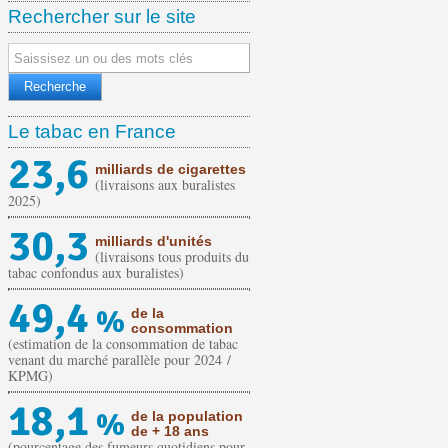
Rechercher sur le site
Le tabac en France
23,6
milliards de cigarettes
(livraisons aux buralistes
2025)
30,3
milliards d'unités
(livraisons tous produits du
tabac confondus aux buralistes)
49,4
%
de la
consommation
(estimation de la consommation de tabac
venant du marché parallèle pour 2024 /
KPMG)
18,1
%
de la population
de + 18 ans
(pourcentage des fumeurs quotidiens pour