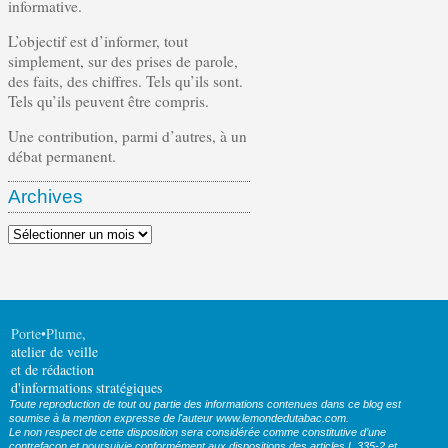
informative.
L’objectif est d’informer, tout
simplement, sur des prises de parole,
des faits, des chiffres. Tels qu’ils sont.
Tels qu’ils peuvent être compris.
Une contribution, parmi d’autres, à un
débat permanent.
Archives
Archives
Porte•Plume
,
atelier de veille
et de rédaction
d'informations stratégiques
Toute reproduction de tout ou partie des informations contenues dans ce blog est
soumise à la mention expresse de l'auteur www.lemondedutabac.com.
Le non respect de cette disposition sera considérée comme constitutive d’une
contrefaçon et poursuivie conformément aux dispositions des articles L.335-2 et