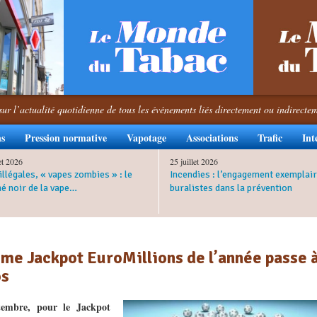
sur l’actualité quotidienne de tous les événements liés directement ou indirecte
ns
Pression normative
Vapotage
Associations
Trafic
Int
let 2026
25 juillet 2026
illégales, « vapes zombies » : le
Incendies : l’engagement exemplair
é noir de la vape…
buralistes dans la prévention
ième Jackpot EuroMillions de l’année passe 
os
tembre, pour le Jackpot