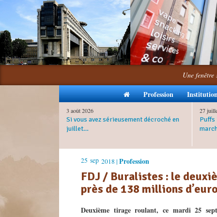
Une fenêtre 
Profession
Institutio
3 août 2026
27 juil
Si vous avez sérieusement décroché en
Puffs 
juillet…
march
25
sep
Profession
2018 |
FDJ / Buralistes : le deux
près de 138 millions d’eur
Deuxième tirage roulant, ce mardi 25 sep