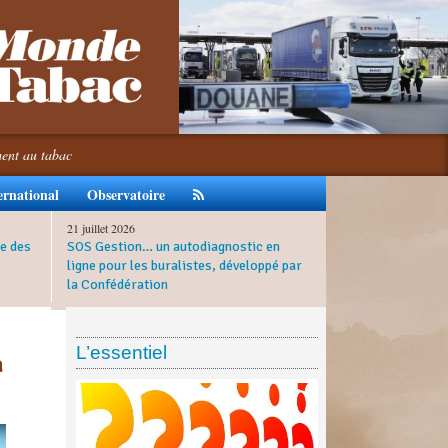
ment au tabac
ernational
Observatoire
21 juillet 2026
e des
SOS Gestion… un autodiagnostic en
ligne pour les buralistes, développé par
la Confédération
L’essentiel
à