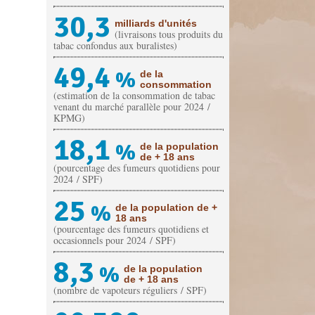
30,3
milliards d'unités
(livraisons tous produits du
tabac confondus aux buralistes)
49,4
%
de la
consommation
(estimation de la consommation de tabac
venant du marché parallèle pour 2024 /
KPMG)
18,1
%
de la population
de + 18 ans
(pourcentage des fumeurs quotidiens pour
2024 / SPF)
25
%
de la population de +
18 ans
(pourcentage des fumeurs quotidiens et
occasionnels pour 2024 / SPF)
8,3
%
de la population
de + 18 ans
(nombre de vapoteurs réguliers / SPF)