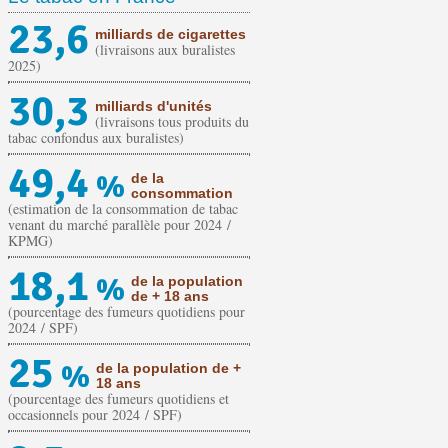
23,6
milliards de cigarettes
(livraisons aux buralistes
2025)
30,3
milliards d'unités
(livraisons tous produits du
tabac confondus aux buralistes)
49,4
%
de la
consommation
(estimation de la consommation de tabac
venant du marché parallèle pour 2024 /
KPMG)
18,1
%
de la population
de + 18 ans
(pourcentage des fumeurs quotidiens pour
2024 / SPF)
25
%
de la population de +
18 ans
(pourcentage des fumeurs quotidiens et
occasionnels pour 2024 / SPF)