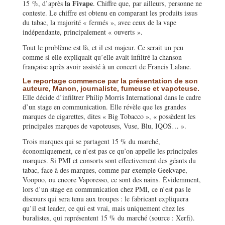
la Fivape
15 %, d’après
. Chiffre que, par ailleurs, personne ne
conteste. Le chiffre est obtenu en comparant les produits issus
du tabac, la majorité « fermés », avec ceux de la vape
indépendante, principalement « ouverts ».
Tout le problème est là, et il est majeur. Ce serait un peu
comme si elle expliquait qu’elle avait infiltré la chanson
française après avoir assisté à un concert de Francis Lalane.
Le reportage commence par la présentation de son
auteure, Manon, journaliste, fumeuse et vapoteuse.
Elle décide d’infiltrer Philip Morris International dans le cadre
d’un stage en communication. Elle révèle que les grandes
marques de cigarettes, dites « Big Tobacco », « possèdent les
principales marques de vapoteuses, Vuse, Blu, IQOS… ».
Trois marques qui se partagent 15 % du marché,
économiquement, ce n’est pas ce qu’on appelle les principales
marques. Si PMI et consorts sont effectivement des géants du
tabac, face à des marques, comme par exemple Geekvape,
Voopoo, ou encore Vaporesso, ce sont des nains. Évidemment,
lors d’un stage en communication chez PMI, ce n’est pas le
discours qui sera tenu aux troupes : le fabricant expliquera
qu’il est leader, ce qui est vrai, mais uniquement chez les
buralistes, qui représentent 15 % du marché (source : Xerfi).