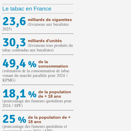
Le tabac en France
23,6
milliards de cigarettes
(livraisons aux buralistes
2025)
30,3
milliards d'unités
(livraisons tous produits du
tabac confondus aux buralistes)
49,4
%
de la
consommation
(estimation de la consommation de tabac
venant du marché parallèle pour 2024 /
KPMG)
18,1
%
de la population
de + 18 ans
(pourcentage des fumeurs quotidiens pour
2024 / SPF)
25
%
de la population de +
18 ans
(pourcentage des fumeurs quotidiens et
occasionnels pour 2024 / SPF)