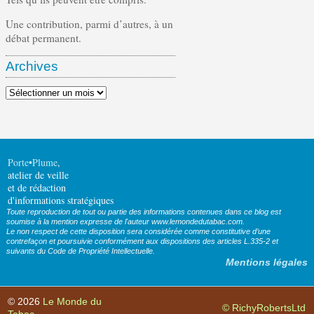
Une contribution, parmi d’autres, à un
débat permanent.
Archives
Archives
Porte•Plume
,
atelier de veille
et de rédaction
d'informations stratégiques
Toute reproduction de tout ou partie des informations contenues dans ce blog est
soumise à la mention expresse de l'auteur www.lemondedutabac.com.
Le non respect de cette disposition sera considérée comme constitutive d’une
contrefaçon et poursuivie conformément aux dispositions des articles L.335-2 et
suivants du Code de Propriété Intellectuelle.
Mentions légales
© 2026
Le Monde du
© RichyRobertsLtd