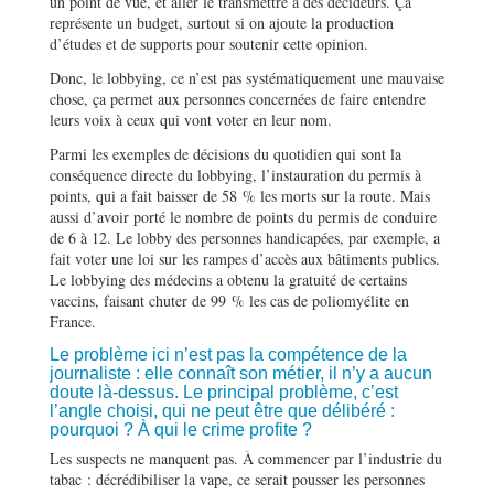
un point de vue, et aller le transmettre à des décideurs. Ça
représente un budget, surtout si on ajoute la production
d’études et de supports pour soutenir cette opinion.
Donc, le lobbying, ce n’est pas systématiquement une mauvaise
chose, ça permet aux personnes concernées de faire entendre
leurs voix à ceux qui vont voter en leur nom.
Parmi les exemples de décisions du quotidien qui sont la
conséquence directe du lobbying, l’instauration du permis à
points, qui a fait baisser de 58 % les morts sur la route. Mais
aussi d’avoir porté le nombre de points du permis de conduire
de 6 à 12. Le lobby des personnes handicapées, par exemple, a
fait voter une loi sur les rampes d’accès aux bâtiments publics.
Le lobbying des médecins a obtenu la gratuité de certains
vaccins, faisant chuter de 99 % les cas de poliomyélite en
France.
Le problème ici n’est pas la compétence de la
journaliste : elle connaît son métier, il n’y a aucun
doute là-dessus. Le principal problème, c’est
l’angle choisi, qui ne peut être que délibéré :
pourquoi ? À qui le crime profite ?
Les suspects ne manquent pas. À commencer par l’industrie du
tabac : décrédibiliser la vape, ce serait pousser les personnes